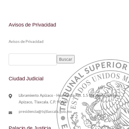
Avisos de Privacidad
Avisos de Privacidad
Buscar
Ciudad Judicial
Libramiento Apizaco - Huamantla Km. 1.5 Sta. Anita Huiloac,
Apizaco, Tlaxcala. C.P. 90407
presidencia@tsjtlaxcala.gob.mx
Palacio de Justicia