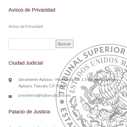
Avisos de Privacidad
Avisos de Privacidad
Buscar
Ciudad Judicial
Libramiento Apizaco - Huamantla Km. 1.5 Sta. Anita Huiloac,
Apizaco, Tlaxcala. C.P. 90407
presidencia@tsjtlaxcala.gob.mx
Palacio de Justicia