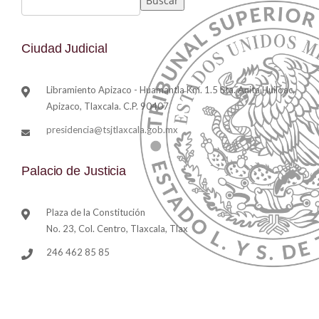
Buscar
Ciudad Judicial
Libramiento Apizaco - Huamantla Km. 1.5 Sta. Anita Huiloac,
Apizaco, Tlaxcala. C.P. 90407
presidencia@tsjtlaxcala.gob.mx
Palacio de Justicia
Plaza de la Constitución
No. 23, Col. Centro, Tlaxcala, Tlax
246 462 85 85