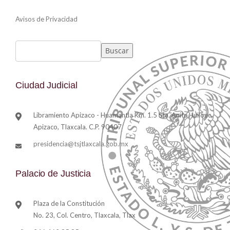
Avisos de Privacidad
Buscar
Ciudad Judicial
Libramiento Apizaco - Huamantla Km. 1.5 Sta. Anita Huiloac,
Apizaco, Tlaxcala. C.P. 90407
presidencia@tsjtlaxcala.gob.mx
Palacio de Justicia
Plaza de la Constitución
No. 23, Col. Centro, Tlaxcala, Tlax