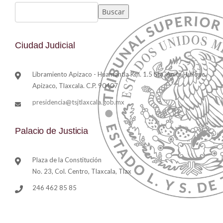
Buscar
Ciudad Judicial
Libramiento Apizaco - Huamantla Km. 1.5 Sta. Anita Huiloac,
Apizaco, Tlaxcala. C.P. 90407
presidencia@tsjtlaxcala.gob.mx
Palacio de Justicia
Plaza de la Constitución
No. 23, Col. Centro, Tlaxcala, Tlax
246 462 85 85