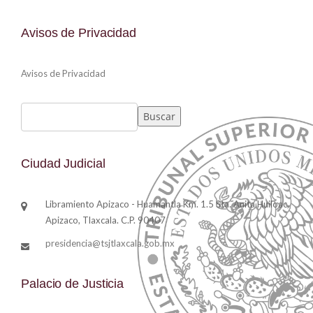
Avisos de Privacidad
Avisos de Privacidad
Buscar
Buscar
Ciudad Judicial
Libramiento Apizaco - Huamantla Km. 1.5 Sta. Anita Huiloac,
Apizaco, Tlaxcala. C.P. 90407
presidencia@tsjtlaxcala.gob.mx
Palacio de Justicia