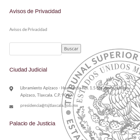
Avisos de Privacidad
Avisos de Privacidad
Buscar
Ciudad Judicial
Libramiento Apizaco - Huamantla Km. 1.5 Sta. Anita Huiloac,
Apizaco, Tlaxcala. C.P. 90407
presidencia@tsjtlaxcala.gob.mx
Palacio de Justicia