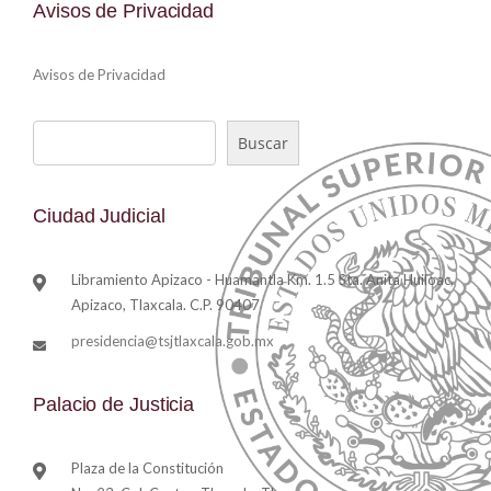
Avisos de Privacidad
Avisos de Privacidad
Buscar
Ciudad Judicial
Libramiento Apizaco - Huamantla Km. 1.5 Sta. Anita Huiloac,
Apizaco, Tlaxcala. C.P. 90407
presidencia@tsjtlaxcala.gob.mx
Palacio de Justicia
Plaza de la Constitución