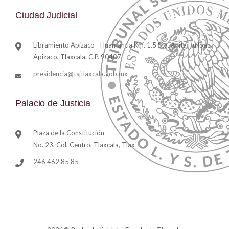
Ciudad Judicial
Libramiento Apizaco - Huamantla Km. 1.5 Sta. Anita Huiloac,
Apizaco, Tlaxcala. C.P. 90407
presidencia@tsjtlaxcala.gob.mx
Palacio de Justicia
Plaza de la Constitución
No. 23, Col. Centro, Tlaxcala, Tlax
246 462 85 85