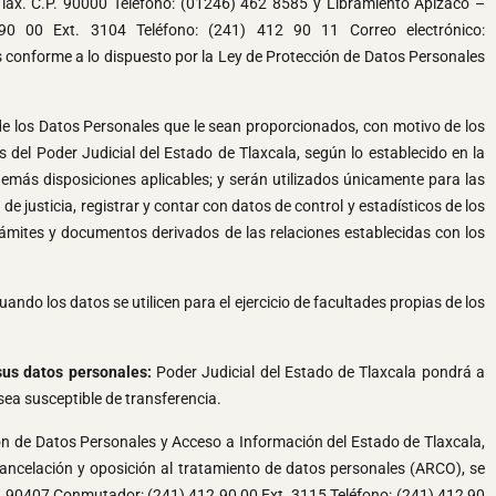
, Tlax. C.P. 90000 Teléfono: (01246) 462 8585 y Libramiento Apizaco –
90 00 Ext. 3104 Teléfono: (241) 412 90 11 Correo electrónico:
os conforme a lo dispuesto por la Ley de Protección de Datos Personales
 de los Datos Personales que le sean proporcionados, con motivo de los
s del Poder Judicial del Estado de Tlaxcala, según lo establecido en la
 demás disposiciones aplicables; y serán utilizados únicamente para las
e justicia, registrar y contar con datos de control y estadísticos de los
 trámites y documentos derivados de las relaciones establecidas con los
do los datos se utilicen para el ejercicio de facultades propias de los
sus datos personales:
Poder Judicial del Estado de Tlaxcala pondrá a
sea susceptible de transferencia.
ión de Datos Personales y Acceso a Información del Estado de Tlaxcala,
 cancelación y oposición al tratamiento de datos personales (ARCO), se
P. 90407 Conmutador: (241) 412 90 00 Ext. 3115 Teléfono: (241) 412 90