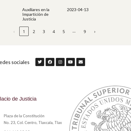
Auxiliares en la
2023-04-13
Impartición de
Justicia
…
‹
1
2
3
4
5
9
›
edes sociales
lacio de Justicia
Plaza de la Constitución
No. 23, Col. Centro, Tlaxcala, Tlax