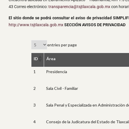
43 Correo electrónico:
transparencia@tsjtlaxcala.gob.mx
con horari
El sitio donde se podrá consultar el aviso de privacidad SIMPLI
http://www.tsjtlaxcala.gob.mx
SECCIÓN AVISOS DE PRIVACIDAD
entries per page
ID
Área
1
Presidencia
2
Sala Civil - Familiar
3
Sala Penal y Especializada en Administración 
4
Consejo de la Judicatura del Estado de Tlaxcal