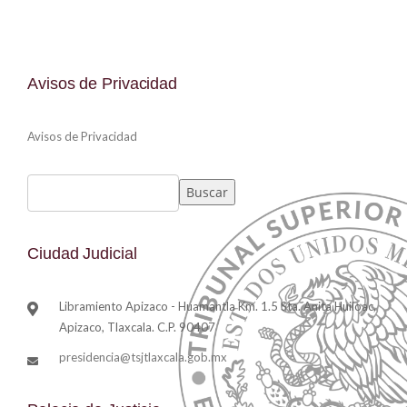
Avisos de Privacidad
Avisos de Privacidad
Buscar
Ciudad Judicial
Libramiento Apizaco - Huamantla Km. 1.5 Sta. Anita Huiloac,
Apizaco, Tlaxcala. C.P. 90407
presidencia@tsjtlaxcala.gob.mx