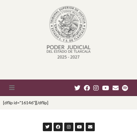
[dflip id="16146"][/dflip]