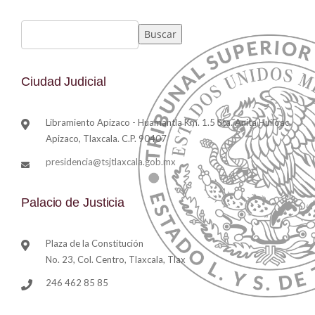
Buscar
Ciudad Judicial
Libramiento Apizaco - Huamantla Km. 1.5 Sta. Anita Huiloac,
Apizaco, Tlaxcala. C.P. 90407
presidencia@tsjtlaxcala.gob.mx
Palacio de Justicia
Plaza de la Constitución
No. 23, Col. Centro, Tlaxcala, Tlax
246 462 85 85