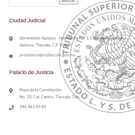
Buscar
Ciudad Judicial
Libramiento Apizaco - Huamantla Km. 1.5 Sta. Anita Huiloac,
Apizaco, Tlaxcala. C.P. 90407
presidencia@tsjtlaxcala.gob.mx
Palacio de Justicia
Plaza de la Constitución
No. 23, Col. Centro, Tlaxcala, Tlax
246 462 85 85