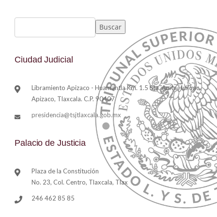
Buscar
Ciudad Judicial
Libramiento Apizaco - Huamantla Km. 1.5 Sta. Anita Huiloac,
Apizaco, Tlaxcala. C.P. 90407
presidencia@tsjtlaxcala.gob.mx
Palacio de Justicia
Plaza de la Constitución
No. 23, Col. Centro, Tlaxcala, Tlax
246 462 85 85