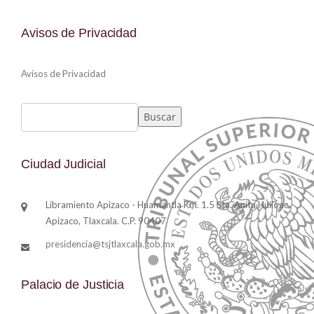
Avisos de Privacidad
Avisos de Privacidad
Buscar
Buscar
Ciudad Judicial
Libramiento Apizaco - Huamantla Km. 1.5 Sta. Anita Huiloac,
Apizaco, Tlaxcala. C.P. 90407
presidencia@tsjtlaxcala.gob.mx
Palacio de Justicia