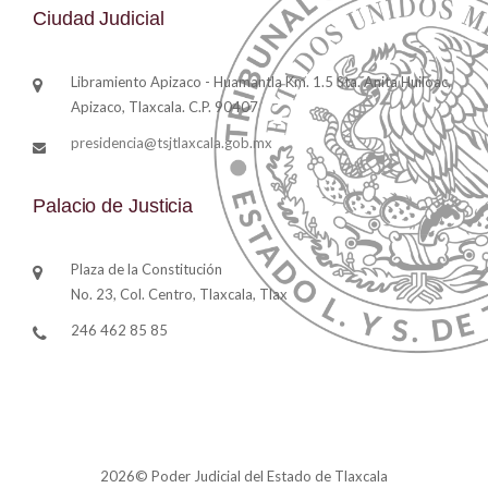
Ciudad Judicial
Libramiento Apizaco - Huamantla Km. 1.5 Sta. Anita Huiloac,
Apizaco, Tlaxcala. C.P. 90407
presidencia@tsjtlaxcala.gob.mx
Palacio de Justicia
Plaza de la Constitución
No. 23, Col. Centro, Tlaxcala, Tlax
246 462 85 85
2026© Poder Judicial del Estado de Tlaxcala