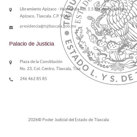
Libramiento Apizaco - Huamantla Km. 1.5 Sta. Anita Huiloac,
Apizaco, Tlaxcala. C.P. 90407
presidencia@tsjtlaxcala.gob.mx
Palacio de Justicia
Plaza de la Constitución
No. 23, Col. Centro, Tlaxcala, Tlax
246 462 85 85
2026© Poder Judicial del Estado de Tlaxcala