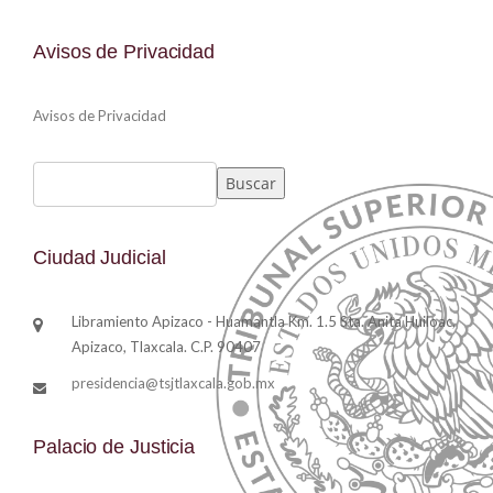
Avisos de Privacidad
Avisos de Privacidad
Buscar
Buscar
Ciudad Judicial
Libramiento Apizaco - Huamantla Km. 1.5 Sta. Anita Huiloac,
Apizaco, Tlaxcala. C.P. 90407
presidencia@tsjtlaxcala.gob.mx
Palacio de Justicia