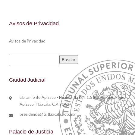
Avisos de Privacidad
Avisos de Privacidad
Buscar
Buscar
Ciudad Judicial
Libramiento Apizaco - Huamantla Km. 1.5 Sta. Anita Huiloac,
Apizaco, Tlaxcala. C.P. 90407
presidencia@tsjtlaxcala.gob.mx
Palacio de Justicia