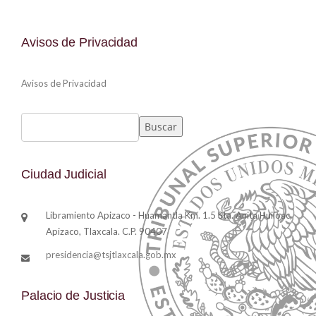
Avisos de Privacidad
Avisos de Privacidad
Buscar
Buscar
Ciudad Judicial
Libramiento Apizaco - Huamantla Km. 1.5 Sta. Anita Huiloac,
Apizaco, Tlaxcala. C.P. 90407
presidencia@tsjtlaxcala.gob.mx
Palacio de Justicia