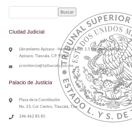
Buscar
Ciudad Judicial
Libramiento Apizaco - Huamantla Km. 1.5 Sta. Anita Huiloac,
Apizaco, Tlaxcala. C.P. 90407
presidencia@tsjtlaxcala.gob.mx
Palacio de Justicia
Plaza de la Constitución
No. 23, Col. Centro, Tlaxcala, Tlax
246 462 85 85