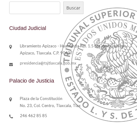
Buscar
Buscar
Ciudad Judicial
Libramiento Apizaco - Huamantla Km. 1.5 Sta. Anita Huiloac,
Apizaco, Tlaxcala. C.P. 90407
presidencia@tsjtlaxcala.gob.mx
Palacio de Justicia
Plaza de la Constitución
No. 23, Col. Centro, Tlaxcala, Tlax
246 462 85 85