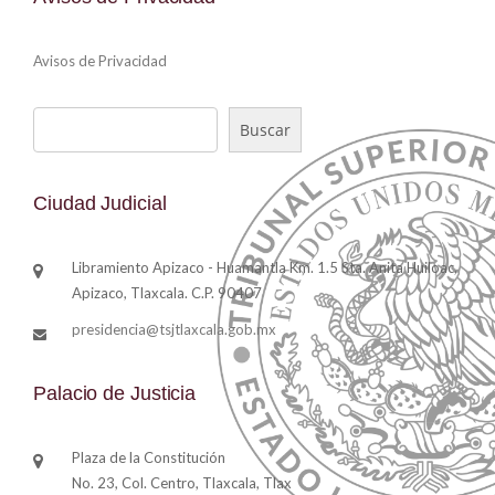
Avisos de Privacidad
Buscar
Buscar
Ciudad Judicial
Libramiento Apizaco - Huamantla Km. 1.5 Sta. Anita Huiloac,
Apizaco, Tlaxcala. C.P. 90407
presidencia@tsjtlaxcala.gob.mx
Palacio de Justicia
Plaza de la Constitución
No. 23, Col. Centro, Tlaxcala, Tlax